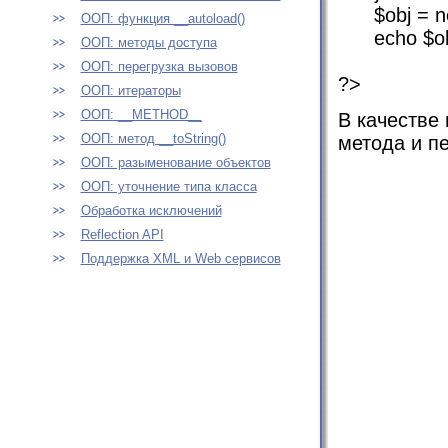
$obj = ne
ООП: функция __autoload()
echo $obj-
ООП: методы доступа
// с
ООП: перегрузка вызовов
?>
ООП: итераторы
ООП: __METHOD__
В качестве
ООП: метод __toString()
метода и п
ООП: разыменование объектов
ООП: уточнение типа класса
Обработка исключений
Reflection API
Поддержка XML и Web сервисов