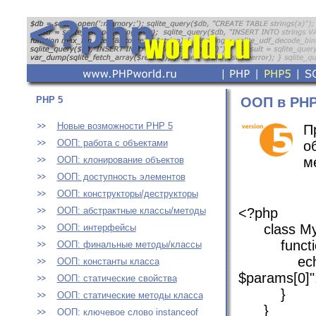
PHP 5
ООП в PHP
Новые возможности PHP 5
П
ООП: работа с объектами
о
ООП: клонирование объектов
м
ООП: доступность элементов
ООП: конструкторы/деструкторы
ООП: абстрактные классы/методы
<?php
class MyC
ООП: интерфейсы
functi
ООП: финальные методы/классы
echo "Вы
ООП: константы класса
$params[0]"
ООП: статические свойства
}
ООП: статические методы класса
}
ООП: ключевое слово instanceof