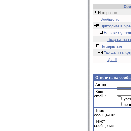
Соо
Интересно
Вообще то
Приходите в Spec
На каких усло
Возраст не 
По зарплате
Так же и за бу
Ура!!!
Ответить на сооб
Автор:
Ваш
email
*
:
увед
не п
Тема
сообщения:
Текст
сообщения: