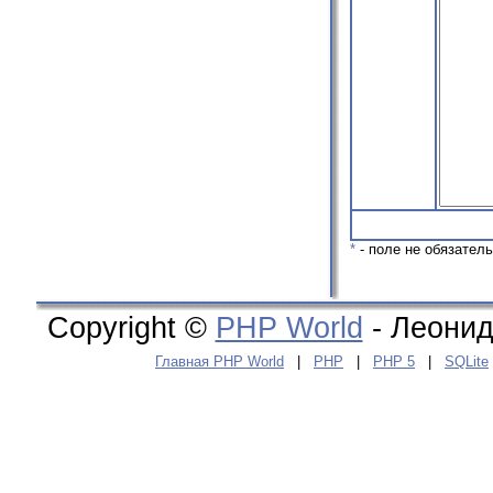
*
- поле не обязател
Copyright ©
PHP World
- Леонид
Главная PHP World
|
PHP
|
PHP 5
|
SQLite