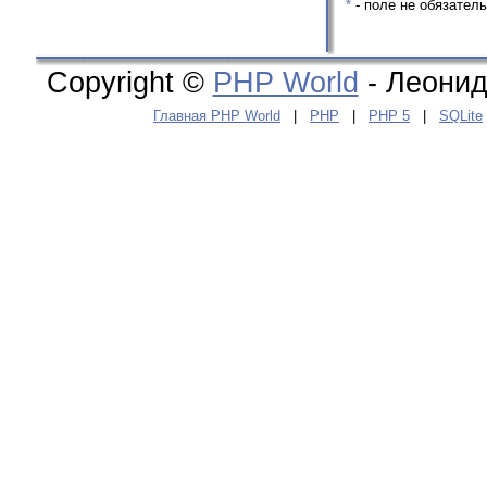
*
- поле не обязател
Copyright ©
PHP World
- Леонид
Главная PHP World
|
PHP
|
PHP 5
|
SQLite