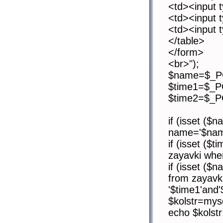
<td><input 
<td><input 
<td><input 
</table>
</form>
<br>");
$name=$_PO
$time1=$_PO
$time2=$_PO
if (isset ($
name='$name
if (isset ($
zayavki wher
if (isset ($
from zayavk
'$time1'and'
$kolstr=mys
echo $kolstr