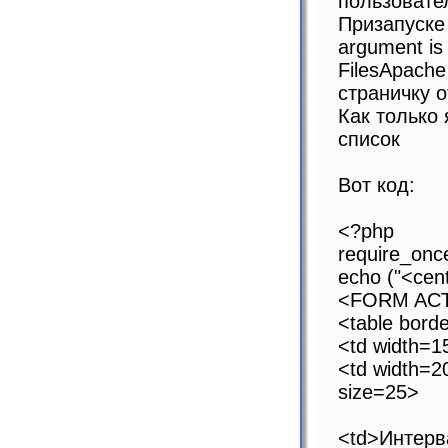
пользовате
Призапуске 
argument is
FilesApache
страничку 
Как только 
список
Вот код:
<?php
require_onc
echo ("<ce
<FORM ACT
<table bord
<td width=
<td width=
size=25>
<td>Интерв