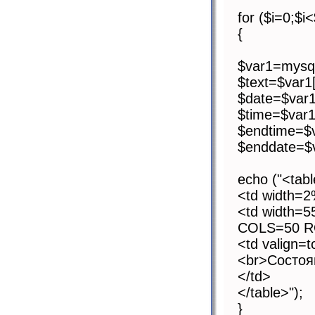
for ($i=0;$i<
{
$var1=mysql
$text=$var1['
$date=$var1[
$time=$var1[
$endtime=$v
$enddate=$v
echo ("<tab
<td width=2
<td width=
COLS=50 R
<td valign=
<br>Состоя
</td>
</table>");
}