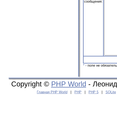
сообщения:
*
- поле не обязател
Copyright ©
PHP World
- Леонид
Главная PHP World
|
PHP
|
PHP 5
|
SQLite