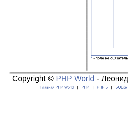
*
- поле не обязател
Copyright ©
PHP World
- Леонид
Главная PHP World
|
PHP
|
PHP 5
|
SQLite