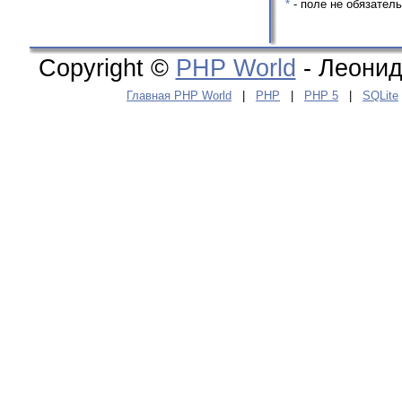
*
- поле не обязател
Copyright ©
PHP World
- Леонид
Главная PHP World
|
PHP
|
PHP 5
|
SQLite