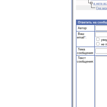
в нете вс
Где мо
Ответить на сооб
Автор:
Ваш
email
*
:
увед
не п
Тема
сообщения:
Текст
сообщения: