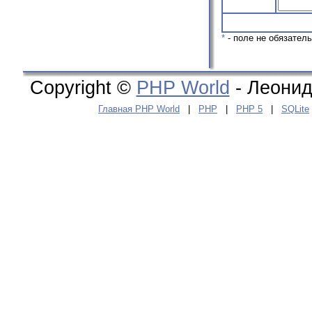
*
- поле не обязател
Copyright ©
PHP World
- Леонид
Главная PHP World
|
PHP
|
PHP 5
|
SQLite