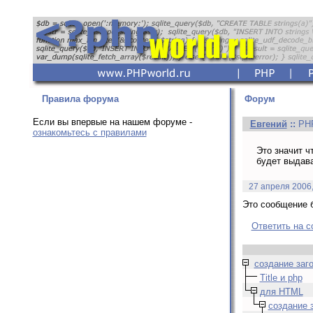
Правила форума
Форум
Если вы впервые на нашем форуме -
Евгений
::
PHP
ознакомьтесь с правилами
Это значит ч
будет выдава
27 апреля 2006,
Это сообщение б
Ответить на 
создание заго
Title и php
для HTML
создание з