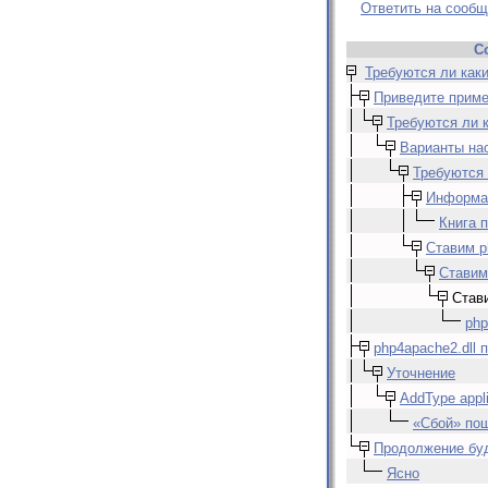
Ответить на сооб
С
Требуются ли каки
Приведите прим
Требуются ли к
Варианты на
Требуются 
Информа
Книга 
Ставим p
Ставим
Стави
php
php4apache2.dll 
Уточнение
AddType appli
«Сбой» по
Продолжение бу
Ясно