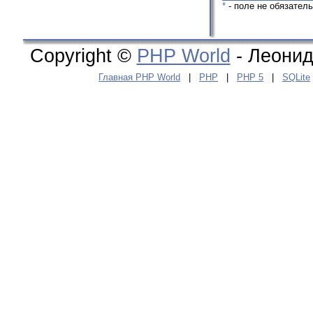
*
- поле не обязател
Copyright ©
PHP World
- Леонид
Главная PHP World
|
PHP
|
PHP 5
|
SQLite