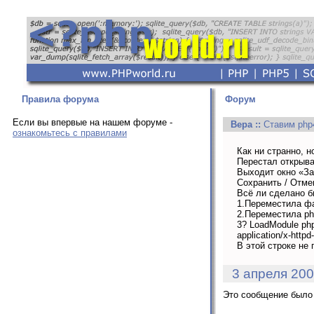
Правила форума
Форум
Если вы впервые на нашем форуме -
Вера
::
Ставим php
ознакомьтесь с правилами
Как ни странно, 
Перестал открыва
Выходит окно «За
Сохранить / Отме
Всё ли сделано б
1.Переместила фай
2.Переместила php
3? LoadModule php
application/x-httpd
В этой строке не 
3 апреля 200
Это сообщение было 