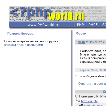
Правила форума
Форум
Если вы впервые на нашем форуме -
Петр
::
Помогите с
ознакомьтесь с правилами
Помогите плиз, ес
Много чего прочит
Если я собираюсь 
страницы или в о
1 апреля 2006, 19:10
Это сообщение было 
Ответить на сооб
С
Помогите с PHP н
html как php
html кфк php