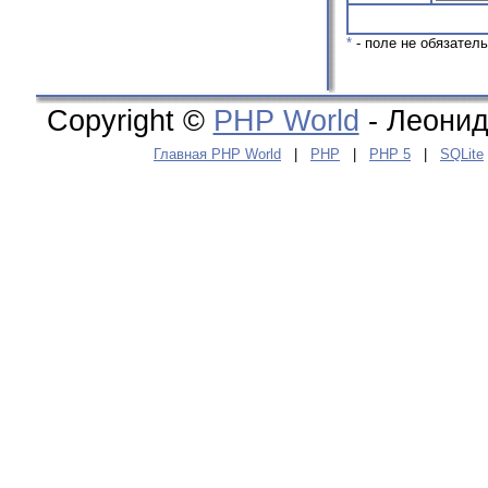
*
- поле не обязател
Copyright ©
PHP World
- Леонид
Главная PHP World
|
PHP
|
PHP 5
|
SQLite