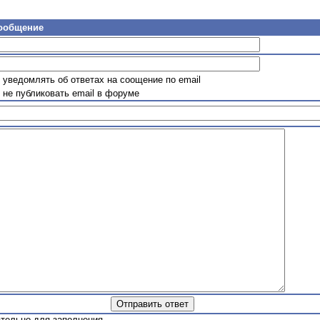
сообщение
уведомлять об ответах на соощение по email
не публиковать email в форуме
ательно для заполнения