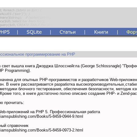
ссиональное программирование на PHP
в свет вышла книга Джорджа Шлосснейгла (George Schlossnagle) "Проф
P Programming).
аначена для опытных PHP-программистов и разработчиков Web-приложе
ач. В книге рассматривается разработка высокопроизводительных,стаб
етодики блочного тестирования, обеспечения безопасности, методик к
Кроме того, в книге достаточно полно описано создание PHP- и Zend-ра
ю прочитать:
Web-приложений на PHP 5. Профессиональная работа
lliamspublishing.com/Books/5-8459-0944-9.html
ный справочник
lliamspublishing.com/Books/5-8459-0973-2.html