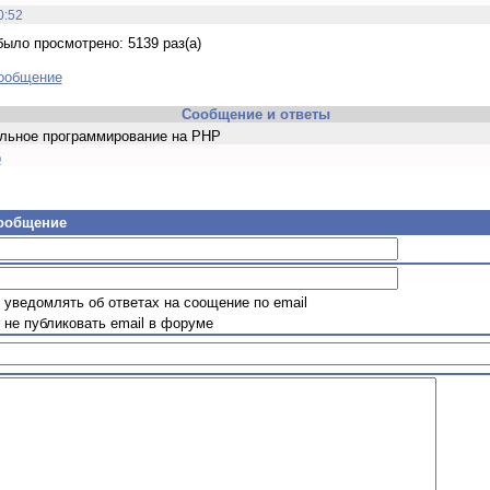
0:52
ыло просмотрено: 5139 раз(а)
сообщение
Сообщение и ответы
ьное программирование на PHP
p
сообщение
уведомлять об ответах на соощение по email
не публиковать email в форуме