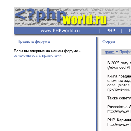
Правила форума
Форум
Если вы впервые на нашем форуме -
gvam
::
Профе
ознакомьтесь с правилами
В 2005 году 
(Advanced PH
Книга предн
сложных зад
освещаются м
приложений. 
Также совету
Разработка 
http://www.wi
PHP. Карман
http://www.wi